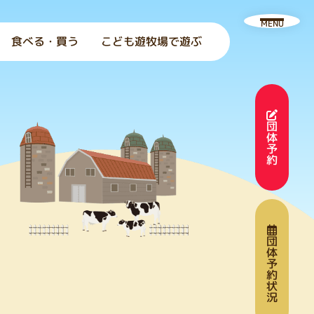
MENU
食べる・買う
こども遊牧場で遊ぶ
団
体
予
約
団
体
予
約
状
況