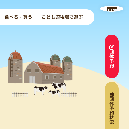
MENU
食べる・買う
こども遊牧場で遊ぶ
団
体
予
約
団
体
予
約
状
況